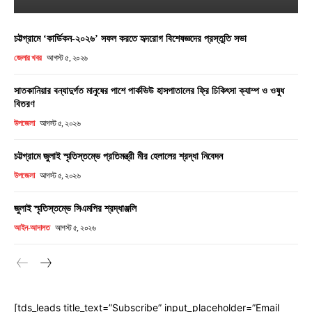
চট্টগ্রামে ‘কার্ডিকন-২০২৬’ সফল করতে হৃদরোগ বিশেষজ্ঞদের প্রস্তুতি সভা
জেলার খবর
আগস্ট ৫, ২০২৬
সাতকানিয়ার বন্যাদুর্গত মানুষের পাশে পার্কভিউ হাসপাতালের ফ্রি চিকিৎসা ক্যাম্প ও ওষুধ
বিতরণ
উপজেলা
আগস্ট ৫, ২০২৬
চট্টগ্রামে জুলাই স্মৃতিস্তম্ভে প্রতিমন্ত্রী মীর হেলালের শ্রদ্ধা নিবেদন
উপজেলা
আগস্ট ৫, ২০২৬
জুলাই স্মৃতিস্তম্ভে সিএমপির শ্রদ্ধাঞ্জলি
আইন-আদালত
আগস্ট ৫, ২০২৬
[tds_leads title_text=”Subscribe” input_placeholder=”Email