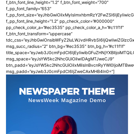
f_btn_font_line_height=”1.2″ f_btn_font_weight=”700″
f_pp_font_family=”653″
f_pp_font_size=”eyJhbGwiOiIxMyIsImxhbmRzY2FwZSI6IjEyIiwi
f_pp_font_line_height=”1.2″ pp_check_color=”#000000″
pp_check_color_a=”#ec3535″ pp_check_color_a_h=”#c11f1f”
f_btn_font_transform=”uppercase”
tdc_css=”eyJhbGwiOnsibWFyZ2luLWJvdHRvbSI6IjQwIiwiZGlz
msg_succ_radius=”2″ btn_bg=”#ec3535″ btn_bg_h=”#c11f1f”
title_space=”eyJwb3J0cmFpdCI6IjEyIiwibGFuZHNjYXBlIjoiMTQi
msg_space=”eyJsYW5kc2NhcGUiOiIwIDAgMTJweCJ9″
btn_padd=”eyJsYW5kc2NhcGUiOiIxMiIsInBvcnRyYWl0IjoiMTBwe
msg_padd=”eyJwb3J0cmFpdCI6IjZweCAxMHB4In0=”]