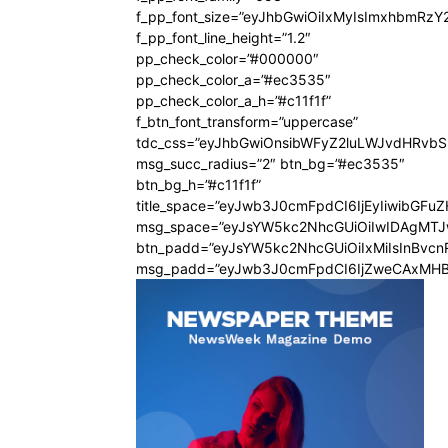
f_pp_font_size=”eyJhbGwiOiIxMyIsImxhbmRzY
f_pp_font_line_height=”1.2″
pp_check_color=”#000000″
pp_check_color_a=”#ec3535″
pp_check_color_a_h=”#c11f1f”
f_btn_font_transform=”uppercase”
tdc_css=”eyJhbGwiOnsibWFyZ2luLWJvdHRvb
msg_succ_radius=”2″ btn_bg=”#ec3535″
btn_bg_h=”#c11f1f”
title_space=”eyJwb3J0cmFpdCI6IjEyIiwibGFu
msg_space=”eyJsYW5kc2NhcGUiOiIwIDAgMT
btn_padd=”eyJsYW5kc2NhcGUiOiIxMiIsInBvcn
msg_padd=”eyJwb3J0cmFpdCI6IjZweCAxMHB