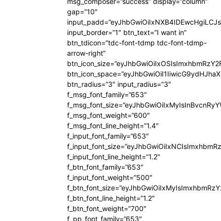
msg_composer=”success” display=”column”
gap=”10″
input_padd=”eyJhbGwiOiIxNXB4IDEwcHgiLCJ
input_border=”1″ btn_text=”I want in”
btn_tdicon=”tdc-font-tdmp tdc-font-tdmp-
arrow-right”
btn_icon_size=”eyJhbGwiOiIxOSIsImxhbmRzY2
btn_icon_space=”eyJhbGwiOiI1IiwicG9ydHJhaX
btn_radius=”3″ input_radius=”3″
f_msg_font_family=”653″
f_msg_font_size=”eyJhbGwiOiIxMyIsInBvcnRyYW
f_msg_font_weight=”600″
f_msg_font_line_height=”1.4″
f_input_font_family=”653″
f_input_font_size=”eyJhbGwiOiIxNCIsImxhbmR
f_input_font_line_height=”1.2″
f_btn_font_family=”653″
f_input_font_weight=”500″
f_btn_font_size=”eyJhbGwiOiIxMyIsImxhbmRz
f_btn_font_line_height=”1.2″
f_btn_font_weight=”700″
f_pp_font_family=”653″