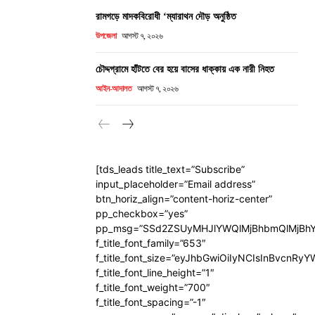
রামগড়ে মাদকবিরোধী ‘ম্যারাথন দৌড় অনুষ্ঠিত
উপজেলা
আগস্ট ৭, ২০২৬
চৌদ্দগ্রামে হাঁটতে বের হয়ে বাসের ধাক্কায় এক নারী নিহত
আইন-আদালত
আগস্ট ৭, ২০২৬
[tds_leads title_text=”Subscribe”
input_placeholder=”Email address”
btn_horiz_align=”content-horiz-center”
pp_checkbox=”yes”
pp_msg=”SSd2ZSUyMHJlYWQlMjBhbmQlMjBhY
f_title_font_family=”653″
f_title_font_size=”eyJhbGwiOiIyNCIsInBvcnRy
f_title_font_line_height=”1″
f_title_font_weight=”700″
f_title_font_spacing=”-1″