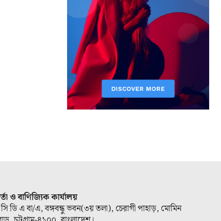
ার্তা ও বাণিজ্যিক কার্যালয়
 সি ডি এ বা/এ, বঙ্গবন্ধু ভবন(৩য় তলা), চেরাগী পাহাড়, মোমিন
োড, চট্টগ্রাম-৪১০০, বাংলাদেশ।