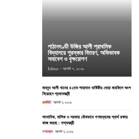
পাঠানদণ্ডী উজির আলী প্রাথমিক
বিদ্যালয়ে পুরস্কার বিতরণ, অভিভাবক
সমাবেশ ও বৃক্ষরোপণ
Editor
-
আগস্ট ৭, ২০২৬
মাহবুব আলী খানের ৪২তম শাহাদাত বার্ষিকীর দোয়া মাহফিলে অংশ
নিয়েছেন প্রধানমন্ত্রী
রাজনীতি
আগস্ট ৭, ২০২৬
সাংবাদিক, মালিক ও সরকার যৌথভাবে গণমাধ্যমের স্বার্থ রক্ষায়
কাজ করছে : তথ্যমন্ত্রী
গণমাধ্যম
আগস্ট ৭, ২০২৬