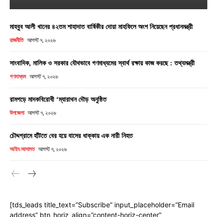
মাহবুব আলী খানের ৪২তম শাহাদাত বার্ষিকীর দোয়া মাহফিলে অংশ নিয়েছেন প্রধানমন্ত্রী
রাজনীতি
আগস্ট ৭, ২০২৬
সাংবাদিক, মালিক ও সরকার যৌথভাবে গণমাধ্যমের স্বার্থ রক্ষায় কাজ করছে : তথ্যমন্ত্রী
গণমাধ্যম
আগস্ট ৭, ২০২৬
রামগড়ে মাদকবিরোধী ‘ম্যারাথন দৌড় অনুষ্ঠিত
উপজেলা
আগস্ট ৭, ২০২৬
চৌদ্দগ্রামে হাঁটতে বের হয়ে বাসের ধাক্কায় এক নারী নিহত
আইন-আদালত
আগস্ট ৭, ২০২৬
[tds_leads title_text=”Subscribe” input_placeholder=”Email
address” btn_horiz_align=”content-horiz-center”