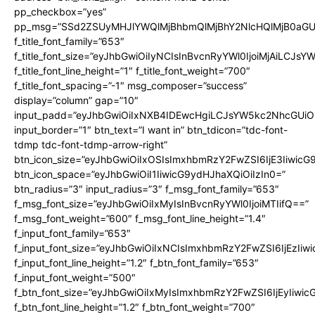
pp_checkbox=”yes”
pp_msg=”SSd2ZSUyMHJlYWQlMjBhbmQlMjBhY2NlcHQlMjB0aGU
f_title_font_family=”653″
f_title_font_size=”eyJhbGwiOiIyNCIsInBvcnRyYWl0IjoiMjAiLCJs
f_title_font_line_height=”1″ f_title_font_weight=”700″
f_title_font_spacing=”-1″ msg_composer=”success”
display=”column” gap=”10″
input_padd=”eyJhbGwiOiIxNXB4IDEwcHgiLCJsYW5kc2NhcGUiO
input_border=”1″ btn_text=”I want in” btn_tdicon=”tdc-font-
tdmp tdc-font-tdmp-arrow-right”
btn_icon_size=”eyJhbGwiOiIxOSIsImxhbmRzY2FwZSI6IjE3Iiwic
btn_icon_space=”eyJhbGwiOiI1IiwicG9ydHJhaXQiOiIzIn0=”
btn_radius=”3″ input_radius=”3″ f_msg_font_family=”653″
f_msg_font_size=”eyJhbGwiOiIxMyIsInBvcnRyYWl0IjoiMTIifQ==”
f_msg_font_weight=”600″ f_msg_font_line_height=”1.4″
f_input_font_family=”653″
f_input_font_size=”eyJhbGwiOiIxNCIsImxhbmRzY2FwZSI6IjEzIiw
f_input_font_line_height=”1.2″ f_btn_font_family=”653″
f_input_font_weight=”500″
f_btn_font_size=”eyJhbGwiOiIxMyIsImxhbmRzY2FwZSI6IjEyIiwi
f_btn_font_line_height=”1.2″ f_btn_font_weight=”700″