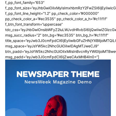
f_pp_font_family=”653″
f_pp_font_size=”eyJhbGwiOiIxMyIsImxhbmRzY2FwZSI6IjEyIiwi
f_pp_font_line_height=”1.2″ pp_check_color=”#000000″
pp_check_color_a=”#ec3535″ pp_check_color_a_h=”#c11f1f”
f_btn_font_transform=”uppercase”
tdc_css=”eyJhbGwiOnsibWFyZ2luLWJvdHRvbSI6IjQwIiwiZGlz
msg_succ_radius=”2″ btn_bg=”#ec3535″ btn_bg_h=”#c11f1f”
title_space=”eyJwb3J0cmFpdCI6IjEyIiwibGFuZHNjYXBlIjoiMTQi
msg_space=”eyJsYW5kc2NhcGUiOiIwIDAgMTJweCJ9″
btn_padd=”eyJsYW5kc2NhcGUiOiIxMiIsInBvcnRyYWl0IjoiMTBwe
msg_padd=”eyJwb3J0cmFpdCI6IjZweCAxMHB4In0=”]