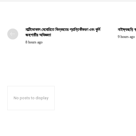
মাল্টিভোকাল মেমোরিতে ভিন্নমতের প্রান্তিকীকরণ এবং কুর্দি
নাইক্ষ্যংছড়ি 
জনগোষ্ঠীর অভিজ্ঞতা
9 hours ago
8 hours ago
No posts to display