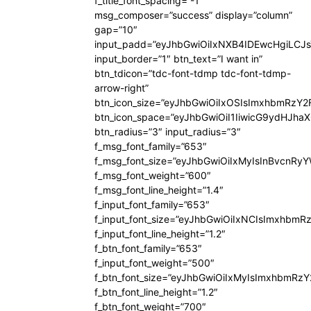
f_title_font_spacing=”-1″
msg_composer=”success” display=”column”
gap=”10″
input_padd=”eyJhbGwiOiIxNXB4IDEwcHgiLCJ
input_border=”1″ btn_text=”I want in”
btn_tdicon=”tdc-font-tdmp tdc-font-tdmp-
arrow-right”
btn_icon_size=”eyJhbGwiOiIxOSIsImxhbmRzY2
btn_icon_space=”eyJhbGwiOiI1IiwicG9ydHJhaX
btn_radius=”3″ input_radius=”3″
f_msg_font_family=”653″
f_msg_font_size=”eyJhbGwiOiIxMyIsInBvcnRyYW
f_msg_font_weight=”600″
f_msg_font_line_height=”1.4″
f_input_font_family=”653″
f_input_font_size=”eyJhbGwiOiIxNCIsImxhbmR
f_input_font_line_height=”1.2″
f_btn_font_family=”653″
f_input_font_weight=”500″
f_btn_font_size=”eyJhbGwiOiIxMyIsImxhbmRz
f_btn_font_line_height=”1.2″
f_btn_font_weight=”700″