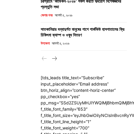
চট্টগ্রামে ‘কার্ডিকন-২০২৬’ সফল করতে হৃদরোগ বিশেষজ্ঞদের
প্রস্তুতি সভা
জেলার খবর
আগস্ট ৫, ২০২৬
সাতকানিয়ার বন্যাদুর্গত মানুষের পাশে পার্কভিউ হাসপাতালের ফ্রি
চিকিৎসা ক্যাম্প ও ওষুধ বিতরণ
উপজেলা
আগস্ট ৫, ২০২৬
[tds_leads title_text=”Subscribe”
input_placeholder=”Email address”
btn_horiz_align=”content-horiz-center”
pp_checkbox=”yes”
pp_msg=”SSd2ZSUyMHJlYWQlMjBhbmQlMjBhY
f_title_font_family=”653″
f_title_font_size=”eyJhbGwiOiIyNCIsInBvcnRy
f_title_font_line_height=”1″
f_title_font_weight=”700″