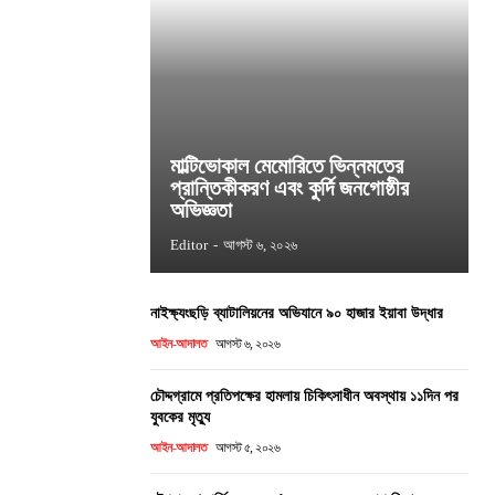
মাল্টিভোকাল মেমোরিতে ভিন্নমতের
প্রান্তিকীকরণ এবং কুর্দি জনগোষ্ঠীর
অভিজ্ঞতা
Editor
-
আগস্ট ৬, ২০২৬
নাইক্ষ্যংছড়ি ব্যাটালিয়নের অভিযানে ৯০ হাজার ইয়াবা উদ্ধার
আইন-আদালত
আগস্ট ৬, ২০২৬
চৌদ্দগ্রামে প্রতিপক্ষের হামলায় চিকিৎসাধীন অবস্থায় ১১দিন পর
যুবকের মৃত্যু
আইন-আদালত
আগস্ট ৫, ২০২৬