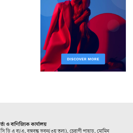
ার্তা ও বাণিজ্যিক কার্যালয়
 সি ডি এ বা/এ, বঙ্গবন্ধু ভবন(৩য় তলা), চেরাগী পাহাড়, মোমিন