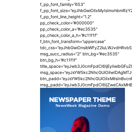
f_pp_font_family=”653″
f_pp_font_size=”eyJhbGwiOiIxMyIsImxhbmRzY
f_pp_font_line_height=”1.2″
pp_check_color=”#000000″
pp_check_color_a=”#ec3535″
pp_check_color_a_h=”#c11f1f”
f_btn_font_transform=”uppercase”
tdc_css=”eyJhbGwiOnsibWFyZ2luLWJvdHRvb
msg_succ_radius=”2″ btn_bg=”#ec3535″
btn_bg_h=”#c11f1f”
title_space=”eyJwb3J0cmFpdCI6IjEyIiwibGFu
msg_space=”eyJsYW5kc2NhcGUiOiIwIDAgMT
btn_padd=”eyJsYW5kc2NhcGUiOiIxMiIsInBvcn
msg_padd=”eyJwb3J0cmFpdCI6IjZweCAxMHB