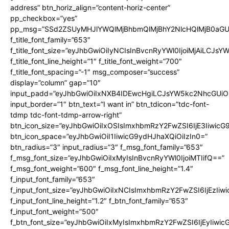
address” btn_horiz_align=”content-horiz-center”
pp_checkbox=”yes”
pp_msg=”SSd2ZSUyMHJlYWQlMjBhbmQlMjBhY2NlcHQlMjB0aGU
f_title_font_family=”653″
f_title_font_size=”eyJhbGwiOiIyNCIsInBvcnRyYWl0IjoiMjAiLCJs
f_title_font_line_height=”1″ f_title_font_weight=”700″
f_title_font_spacing=”-1″ msg_composer=”success”
display=”column” gap=”10″
input_padd=”eyJhbGwiOiIxNXB4IDEwcHgiLCJsYW5kc2NhcGUiO
input_border=”1″ btn_text=”I want in” btn_tdicon=”tdc-font-
tdmp tdc-font-tdmp-arrow-right”
btn_icon_size=”eyJhbGwiOiIxOSIsImxhbmRzY2FwZSI6IjE3Iiwic
btn_icon_space=”eyJhbGwiOiI1IiwicG9ydHJhaXQiOiIzIn0=”
btn_radius=”3″ input_radius=”3″ f_msg_font_family=”653″
f_msg_font_size=”eyJhbGwiOiIxMyIsInBvcnRyYWl0IjoiMTIifQ==”
f_msg_font_weight=”600″ f_msg_font_line_height=”1.4″
f_input_font_family=”653″
f_input_font_size=”eyJhbGwiOiIxNCIsImxhbmRzY2FwZSI6IjEzIiw
f_input_font_line_height=”1.2″ f_btn_font_family=”653″
f_input_font_weight=”500″
f_btn_font_size=”eyJhbGwiOiIxMyIsImxhbmRzY2FwZSI6IjEyIiwi