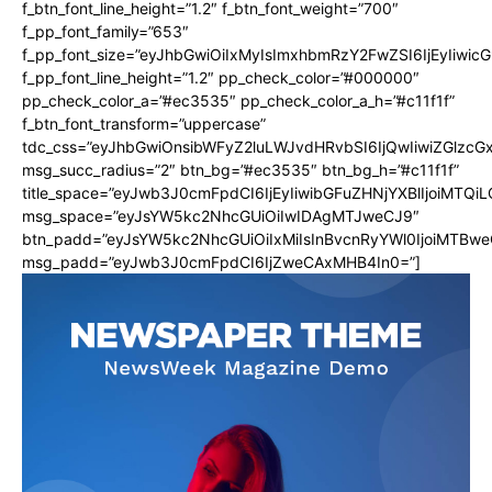
f_btn_font_line_height=”1.2″ f_btn_font_weight=”700″
f_pp_font_family=”653″
f_pp_font_size=”eyJhbGwiOiIxMyIsImxhbmRzY2FwZSI6IjEyIiwi
f_pp_font_line_height=”1.2″ pp_check_color=”#000000″
pp_check_color_a=”#ec3535″ pp_check_color_a_h=”#c11f1f”
f_btn_font_transform=”uppercase”
tdc_css=”eyJhbGwiOnsibWFyZ2luLWJvdHRvbSI6IjQwIiwiZGlz
msg_succ_radius=”2″ btn_bg=”#ec3535″ btn_bg_h=”#c11f1f”
title_space=”eyJwb3J0cmFpdCI6IjEyIiwibGFuZHNjYXBlIjoiMTQi
msg_space=”eyJsYW5kc2NhcGUiOiIwIDAgMTJweCJ9″
btn_padd=”eyJsYW5kc2NhcGUiOiIxMiIsInBvcnRyYWl0IjoiMTBwe
msg_padd=”eyJwb3J0cmFpdCI6IjZweCAxMHB4In0=”]