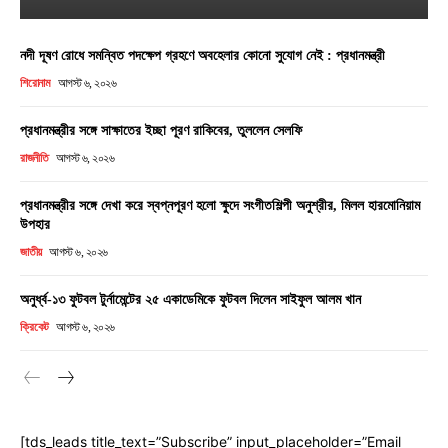
নদী দূষণ রোধে সমন্বিত পদক্ষেপ গ্রহণে অবহেলার কোনো সুযোগ নেই : প্রধানমন্ত্রী
শিরোনাম
আগস্ট ৬, ২০২৬
প্রধানমন্ত্রীর সঙ্গে সাক্ষাতের ইচ্ছা পূরণ রাকিবের, তুললেন সেলফি
রাজনীতি
আগস্ট ৬, ২০২৬
প্রধানমন্ত্রীর সঙ্গে দেখা করে স্বপ্নপূরণ হলো ক্ষুদে সংগীতশিল্পী অনুশ্রীর, মিলল হারমোনিয়াম
উপহার
জাতীয়
আগস্ট ৬, ২০২৬
অনুর্ধ্ব-১৩ ফুটবল টুর্নামেন্টের ২৫ একাডেমিকে ফুটবল দিলেন সাইফুল আলম খান
ক্রিকেট
আগস্ট ৬, ২০২৬
[tds_leads title_text=”Subscribe” input_placeholder=”Email