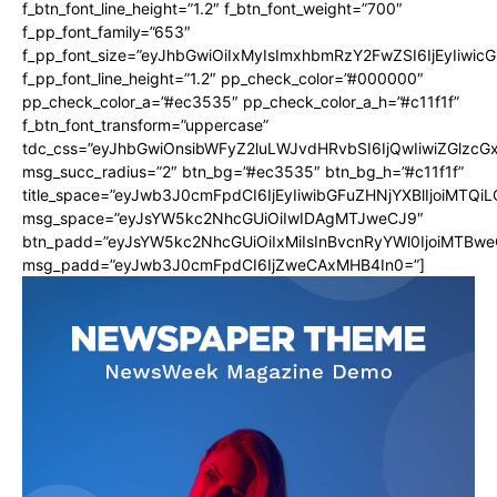
f_btn_font_line_height=”1.2″ f_btn_font_weight=”700″
f_pp_font_family=”653″
f_pp_font_size=”eyJhbGwiOiIxMyIsImxhbmRzY2FwZSI6IjEyIiwi
f_pp_font_line_height=”1.2″ pp_check_color=”#000000″
pp_check_color_a=”#ec3535″ pp_check_color_a_h=”#c11f1f”
f_btn_font_transform=”uppercase”
tdc_css=”eyJhbGwiOnsibWFyZ2luLWJvdHRvbSI6IjQwIiwiZGlz
msg_succ_radius=”2″ btn_bg=”#ec3535″ btn_bg_h=”#c11f1f”
title_space=”eyJwb3J0cmFpdCI6IjEyIiwibGFuZHNjYXBlIjoiMTQi
msg_space=”eyJsYW5kc2NhcGUiOiIwIDAgMTJweCJ9″
btn_padd=”eyJsYW5kc2NhcGUiOiIxMiIsInBvcnRyYWl0IjoiMTBwe
msg_padd=”eyJwb3J0cmFpdCI6IjZweCAxMHB4In0=”]