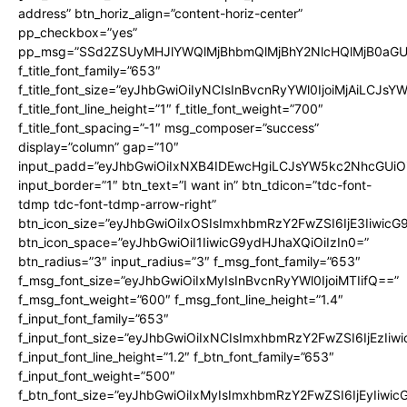
address” btn_horiz_align=”content-horiz-center”
pp_checkbox=”yes”
pp_msg=”SSd2ZSUyMHJlYWQlMjBhbmQlMjBhY2NlcHQlMjB0aGU
f_title_font_family=”653″
f_title_font_size=”eyJhbGwiOiIyNCIsInBvcnRyYWl0IjoiMjAiLCJs
f_title_font_line_height=”1″ f_title_font_weight=”700″
f_title_font_spacing=”-1″ msg_composer=”success”
display=”column” gap=”10″
input_padd=”eyJhbGwiOiIxNXB4IDEwcHgiLCJsYW5kc2NhcGUiO
input_border=”1″ btn_text=”I want in” btn_tdicon=”tdc-font-
tdmp tdc-font-tdmp-arrow-right”
btn_icon_size=”eyJhbGwiOiIxOSIsImxhbmRzY2FwZSI6IjE3Iiwic
btn_icon_space=”eyJhbGwiOiI1IiwicG9ydHJhaXQiOiIzIn0=”
btn_radius=”3″ input_radius=”3″ f_msg_font_family=”653″
f_msg_font_size=”eyJhbGwiOiIxMyIsInBvcnRyYWl0IjoiMTIifQ==”
f_msg_font_weight=”600″ f_msg_font_line_height=”1.4″
f_input_font_family=”653″
f_input_font_size=”eyJhbGwiOiIxNCIsImxhbmRzY2FwZSI6IjEzIiw
f_input_font_line_height=”1.2″ f_btn_font_family=”653″
f_input_font_weight=”500″
f_btn_font_size=”eyJhbGwiOiIxMyIsImxhbmRzY2FwZSI6IjEyIiwi