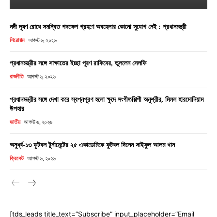
নদী দূষণ রোধে সমন্বিত পদক্ষেপ গ্রহণে অবহেলার কোনো সুযোগ নেই : প্রধানমন্ত্রী
শিরোনাম
আগস্ট ৬, ২০২৬
প্রধানমন্ত্রীর সঙ্গে সাক্ষাতের ইচ্ছা পূরণ রাকিবের, তুললেন সেলফি
রাজনীতি
আগস্ট ৬, ২০২৬
প্রধানমন্ত্রীর সঙ্গে দেখা করে স্বপ্নপূরণ হলো ক্ষুদে সংগীতশিল্পী অনুশ্রীর, মিলল হারমোনিয়াম
উপহার
জাতীয়
আগস্ট ৬, ২০২৬
অনুর্ধ্ব-১৩ ফুটবল টুর্নামেন্টের ২৫ একাডেমিকে ফুটবল দিলেন সাইফুল আলম খান
ক্রিকেট
আগস্ট ৬, ২০২৬
[tds_leads title_text=”Subscribe” input_placeholder=”Email