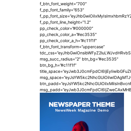
f_btn_font_weight=”700″
f_pp_font_family=”653″
f_pp_font_size=”eyJhbGwiOiIxMyIsImxhbmRzY
f_pp_font_line_height=”1.2″
pp_check_color=”#000000″
pp_check_color_a=”#ec3535″
pp_check_color_a_h=”#c11f1f”
f_btn_font_transform=”uppercase”
tdc_css=”eyJhbGwiOnsibWFyZ2luLWJvdHRvb
msg_succ_radius=”2″ btn_bg=”#ec3535″
btn_bg_h=”#c11f1f”
title_space=”eyJwb3J0cmFpdCI6IjEyIiwibGFu
msg_space=”eyJsYW5kc2NhcGUiOiIwIDAgMT
btn_padd=”eyJsYW5kc2NhcGUiOiIxMiIsInBvcn
msg_padd=”eyJwb3J0cmFpdCI6IjZweCAxMHB