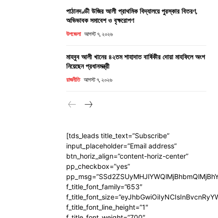
পাঠানদণ্ডী উজির আলী প্রাথমিক বিদ্যালয়ে পুরস্কার বিতরণ,
অভিভাবক সমাবেশ ও বৃক্ষরোপণ
উপজেলা
আগস্ট ৭, ২০২৬
মাহবুব আলী খানের ৪২তম শাহাদাত বার্ষিকীর দোয়া মাহফিলে অংশ
নিয়েছেন প্রধানমন্ত্রী
রাজনীতি
আগস্ট ৭, ২০২৬
[tds_leads title_text=”Subscribe”
input_placeholder=”Email address”
btn_horiz_align=”content-horiz-center”
pp_checkbox=”yes”
pp_msg=”SSd2ZSUyMHJlYWQlMjBhbmQlMjBhY
f_title_font_family=”653″
f_title_font_size=”eyJhbGwiOiIyNCIsInBvcnRy
f_title_font_line_height=”1″
f_title_font_weight=”700″