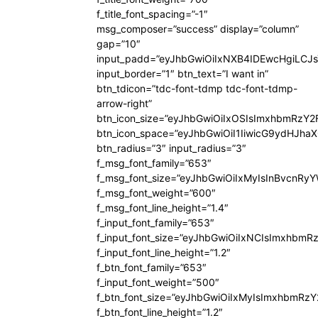
f_title_font_spacing=”-1″
msg_composer=”success” display=”column”
gap=”10″
input_padd=”eyJhbGwiOiIxNXB4IDEwcHgiLCJ
input_border=”1″ btn_text=”I want in”
btn_tdicon=”tdc-font-tdmp tdc-font-tdmp-
arrow-right”
btn_icon_size=”eyJhbGwiOiIxOSIsImxhbmRzY2
btn_icon_space=”eyJhbGwiOiI1IiwicG9ydHJhaX
btn_radius=”3″ input_radius=”3″
f_msg_font_family=”653″
f_msg_font_size=”eyJhbGwiOiIxMyIsInBvcnRyYW
f_msg_font_weight=”600″
f_msg_font_line_height=”1.4″
f_input_font_family=”653″
f_input_font_size=”eyJhbGwiOiIxNCIsImxhbmR
f_input_font_line_height=”1.2″
f_btn_font_family=”653″
f_input_font_weight=”500″
f_btn_font_size=”eyJhbGwiOiIxMyIsImxhbmRz
f_btn_font_line_height=”1.2″