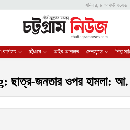
শনিবার, ৮ আগস্ট ২০২৬
া-বাণিজ্য
চট্টগ্রাম
আইন-আদালত
দেশজুড়ে
শিল্প সাহ
g:
ছাত্র-জনতার ওপর হামলা: আ.