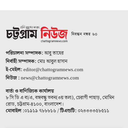
নিবন্ধন নম্বর ৬০
পরিচালনা সম্পাদক:
আবু তাহের
নির্বাহী সম্পাদক:
মোঃ আবুল হাসান
ই-মেইল:
editor@chattogramnews.com
নিউজ :
news@chattogramnews.com
বার্তা ও বাণিজ্যিক কার্যালয়
৮ সি ডি এ বা/এ, বঙ্গবন্ধু ভবন(৩য় তলা), চেরাগী পাহাড়, মোমিন
রোড, চট্টগ্রাম-৪১০০, বাংলাদেশ।
মোবাইল :
০১৯১৯ ৭৮৮৮১৬ /
টিএন্ডটি:
০২৩৩৩৩৫৮৫১১