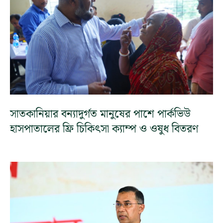
সাতকানিয়ার বন্যাদুর্গত মানুষের পাশে পার্কভিউ
হাসপাতালের ফ্রি চিকিৎসা ক্যাম্প ও ওষুধ বিতরণ