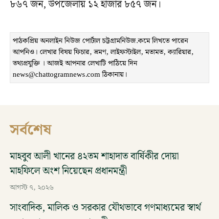
৮৬৭ জন, উপজেলায় ১২ হাজার ৮৫৭ জন।
পাঠকপ্রিয় অনলাইন নিউজ পোর্টাল চট্টগ্রামনিউজ.কমে লিখতে পারেন
আপনিও। লেখার বিষয় ফিচার, ভ্রমণ, লাইফস্টাইল, মতামত, ক্যারিয়ার,
তথ্যপ্রযুক্তি । আজই আপনার লেখাটি পাঠিয়ে দিন
news@chattogramnews.com ঠিকানায়।
সর্বশেষ
মাহবুব আলী খানের ৪২তম শাহাদাত বার্ষিকীর দোয়া
মাহফিলে অংশ নিয়েছেন প্রধানমন্ত্রী
আগস্ট ৭, ২০২৬
সাংবাদিক, মালিক ও সরকার যৌথভাবে গণমাধ্যমের স্বার্থ