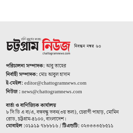
নিবন্ধন নম্বর ৬০
পরিচালনা সম্পাদক:
আবু তাহের
নির্বাহী সম্পাদক:
মোঃ আবুল হাসান
ই-মেইল:
editor@chattogramnews.com
নিউজ :
news@chattogramnews.com
বার্তা ও বাণিজ্যিক কার্যালয়
৮ সি ডি এ বা/এ, বঙ্গবন্ধু ভবন(৩য় তলা), চেরাগী পাহাড়, মোমিন
রোড, চট্টগ্রাম-৪১০০, বাংলাদেশ।
মোবাইল :
০১৯১৯ ৭৮৮৮১৬ /
টিএন্ডটি:
০২৩৩৩৩৫৮৫১১