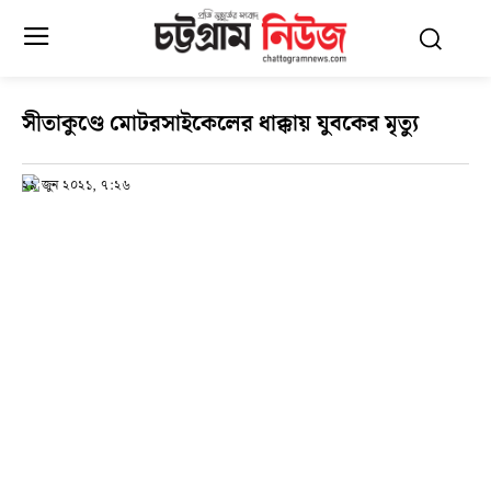
সীতাকুণ্ডে মোটরসাইকেলের ধাক্কায় যুবকের মৃত্যু
২৯ জুন ২০২১, ৭:২৬